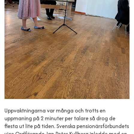
Uppvaktningarna var många och trotts en
uppmaning på 2 minuter per talare så drog de
flesta ut lite på tiden. Svenska pensionärsförbundets
vice Ordförande Jan Peter Kullberg inledde med en