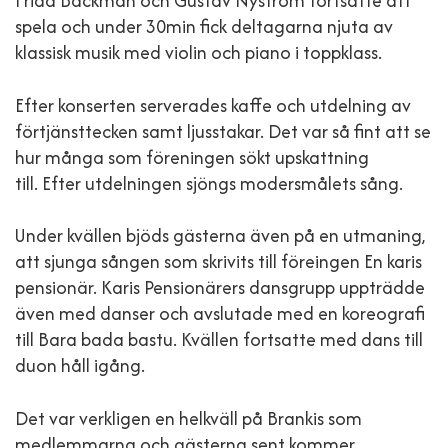
Frida Backman och Gustav Nyström fortsatte att
spela och under 30min fick deltagarna njuta av
klassisk musik med violin och piano i toppklass.
Efter konserten serverades kaffe och utdelning av
förtjänsttecken samt ljusstakar. Det var så fint att se
hur många som föreningen sökt upskattning
till. Efter utdelningen sjöngs modersmålets sång.
Under kvällen bjöds gästerna även på en utmaning,
att sjunga sången som skrivits till föreingen En karis
pensionär. Karis Pensionärers dansgrupp uppträdde
även med danser och avslutade med en koreografi
till Bara bada bastu. Kvällen fortsatte med dans till
duon håll igång.
Det var verkligen en helkväll på Brankis som
medlemmarna och gästerna sent kommer